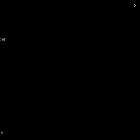
cer
TE