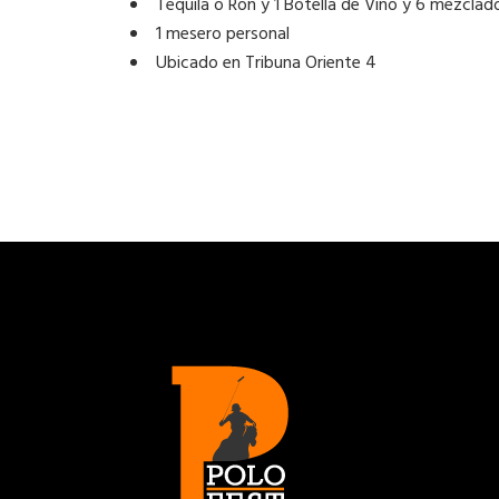
Tequila o Ron y 1 Botella de Vino y 6 mezclad
1 mesero personal
Ubicado en Tribuna Oriente 4