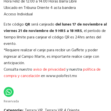
Hora Feliz de 12:00 a 14:00 Horas Barra Libre
Ubicado en Tribuna Oriente 4 asta bandera
Acceso Individual
Este código
QR
será canjeado
del lunes 17 de noviembre al
viernes 21 de noviembre de 9 HRS a 18 HRS
, el período de
tiempo límite para canjear el código QR es 24hrs antes del
evento.
*Requiere realizar el canje para recibir un Gaffete y poder
ingresar al Campo Marte, es importante realice canje con
anticipación.
Consulta nuestro
aviso de privacidad
y nuestra
política de
compra y cancelación
en www.polofest.mx
Reservada
Categorías:
Terraza VIP
,
Terraza VIP 4 Oriente